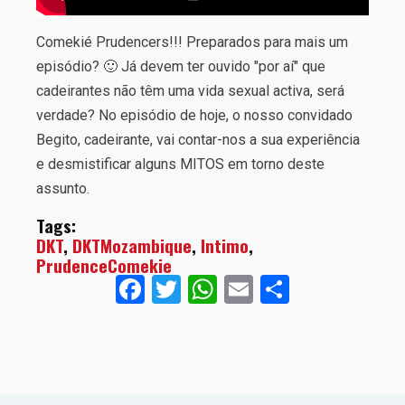
Comekié Prudencers!!! Preparados para mais um
episódio? 🙂 Já devem ter ouvido "por aí" que
cadeirantes não têm uma vida sexual activa, será
verdade? No episódio de hoje, o nosso convidado
Begito, cadeirante, vai contar-nos a sua experiência
e desmistificar alguns MITOS em torno deste
assunto.
Tags:
DKT
,
DKTMozambique
,
Intimo
,
PrudenceComekie
Facebook
Twitter
WhatsApp
Email
Share