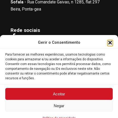
Sofala
- Rua Comandate Gaivao, n 1285, flat 297
Beira, Ponta-gea
Rede sociais
Facebook
Gerir o Consentimento
Instagram
X / Twitter
Para fornecer as melhores experiências, usamos tecnologias como
Linkedin
cookies para armazenar e/ou aceder a informações do dispositivo.
Consentir com essas tecnologias nos permitirá processar dados, como
comportamento de navegação ou IDs exclusivos neste site. Não
consentir ou retirar o consentimento pode afetar negativamante certos
© 2026 DKT Mozambique. Todos direitos
recursos e funções.
reservados.
Política de Privacidade
Aceitar
Design by: Signus
Negar