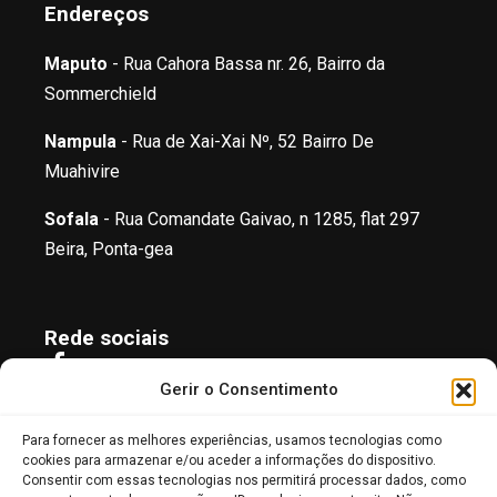
Endereços
Maputo
- Rua Cahora Bassa nr. 26, Bairro da
Sommerchield
Nampula
- Rua de Xai-Xai Nº, 52 Bairro De
Muahivire
Sofala
- Rua Comandate Gaivao, n 1285, flat 297
Beira, Ponta-gea
Rede sociais
Facebook
Gerir o Consentimento
Instagram
X / Twitter
Para fornecer as melhores experiências, usamos tecnologias como
Linkedin
cookies para armazenar e/ou aceder a informações do dispositivo.
Consentir com essas tecnologias nos permitirá processar dados, como